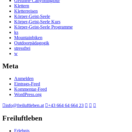
Geführte Canyoningtour
Klettern
Kletterreisen
Körper-Geist-Seele
Körper-Geist-Seele Kurs
Körper-Geist-Seele Programme
ks
Mountainbiken
Outdoorpädagogik
stressfrei
w
Meta
Anmelden
Eintrags-Feed
Kommentar-Feed
WordPress.org
info@freiluftleben.at
+43 664 64 664 23
Freiluftleben
Erlebnis