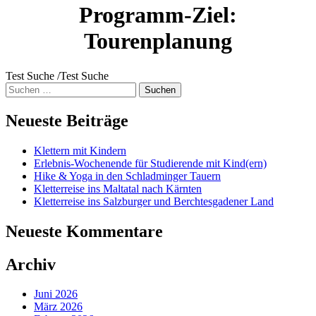
Programm-Ziel:
Tourenplanung
Test Suche /Test Suche
Suche
nach:
Neueste Beiträge
Klettern mit Kindern
Erlebnis-Wochenende für Studierende mit Kind(ern)
Hike & Yoga in den Schladminger Tauern
Kletterreise ins Maltatal nach Kärnten
Kletterreise ins Salzburger und Berchtesgadener Land
Neueste Kommentare
Archiv
Juni 2026
März 2026