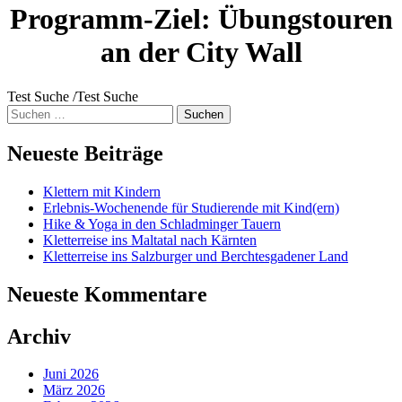
Programm-Ziel:
Übungstouren
an der City Wall
Test Suche /Test Suche
Suche
nach:
Neueste Beiträge
Klettern mit Kindern
Erlebnis-Wochenende für Studierende mit Kind(ern)
Hike & Yoga in den Schladminger Tauern
Kletterreise ins Maltatal nach Kärnten
Kletterreise ins Salzburger und Berchtesgadener Land
Neueste Kommentare
Archiv
Juni 2026
März 2026