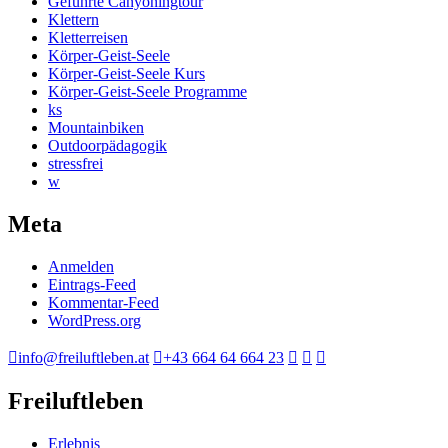
Geführte Canyoningtour
Klettern
Kletterreisen
Körper-Geist-Seele
Körper-Geist-Seele Kurs
Körper-Geist-Seele Programme
ks
Mountainbiken
Outdoorpädagogik
stressfrei
w
Meta
Anmelden
Eintrags-Feed
Kommentar-Feed
WordPress.org
info@freiluftleben.at
+43 664 64 664 23
Freiluftleben
Erlebnis