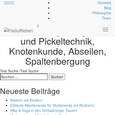
Soziales
Blog
Philosophie
Programm-Ziel:
Team
Wiederholung: Steigeisen-
Toggl
navig
und Pickeltechnik,
Knotenkunde, Abseilen,
Spaltenbergung
Test Suche /Test Suche
Suche
nach:
Neueste Beiträge
Klettern mit Kindern
Erlebnis-Wochenende für Studierende mit Kind(ern)
Hike & Yoga in den Schladminger Tauern