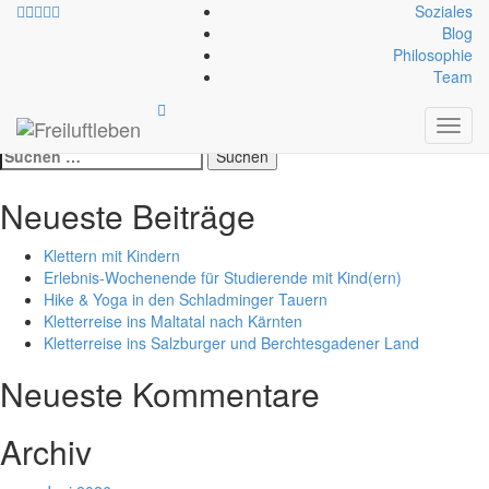
Soziales
Blog
Philosophie
Region:
Südtirol
Team
Toggl
Test Suche /Test Suche
navig
Suche
nach:
Neueste Beiträge
Klettern mit Kindern
Erlebnis-Wochenende für Studierende mit Kind(ern)
Hike & Yoga in den Schladminger Tauern
Kletterreise ins Maltatal nach Kärnten
Kletterreise ins Salzburger und Berchtesgadener Land
Neueste Kommentare
Archiv