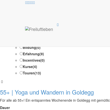
Test Suche /Test Suche
Programm-Typen
Ausbildung
(1)
Bildung
(0)
Erfahrung
(9)
Incentives
(0)
Kurse
(4)
Touren
(13)
55+ | Yoga und Wandern in Goldegg
Für alle ab 55+! Ein entspanntes Wochenende in Goldegg mit gemütli
Dauer