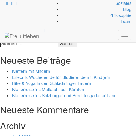
Soziales
Blog
Philosophie
Schlagwort:
cerro torre
Team
Toggl
Test Suche /Test Suche
navig
Suche
nach:
Neueste Beiträge
Klettern mit Kindern
Erlebnis-Wochenende für Studierende mit Kind(ern)
Hike & Yoga in den Schladminger Tauern
Kletterreise ins Maltatal nach Kärnten
Kletterreise ins Salzburger und Berchtesgadener Land
Neueste Kommentare
Archiv