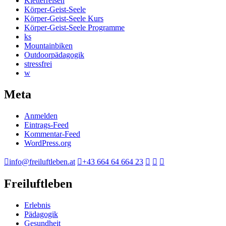
Kletterreisen
Körper-Geist-Seele
Körper-Geist-Seele Kurs
Körper-Geist-Seele Programme
ks
Mountainbiken
Outdoorpädagogik
stressfrei
w
Meta
Anmelden
Eintrags-Feed
Kommentar-Feed
WordPress.org
info@freiluftleben.at
+43 664 64 664 23
Freiluftleben
Erlebnis
Pädagogik
Gesundheit