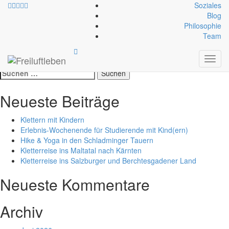
Soziales
Blog
Philosophie
Schlagwort:
leonidio
Team
Toggl
Test Suche /Test Suche
navig
Suche
nach:
Neueste Beiträge
Klettern mit Kindern
Erlebnis-Wochenende für Studierende mit Kind(ern)
Hike & Yoga in den Schladminger Tauern
Kletterreise ins Maltatal nach Kärnten
Kletterreise ins Salzburger und Berchtesgadener Land
Neueste Kommentare
Archiv