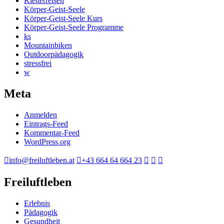
Kletterreisen
Körper-Geist-Seele
Körper-Geist-Seele Kurs
Körper-Geist-Seele Programme
ks
Mountainbiken
Outdoorpädagogik
stressfrei
w
Meta
Anmelden
Eintrags-Feed
Kommentar-Feed
WordPress.org
info@freiluftleben.at
+43 664 64 664 23
Freiluftleben
Erlebnis
Pädagogik
Gesundheit