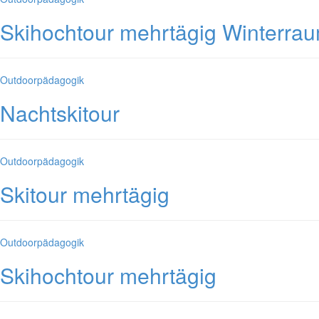
Skihochtour mehrtägig Winterra
Kategorien
Outdoorpädagogik
Nachtskitour
Kategorien
Outdoorpädagogik
Skitour mehrtägig
Kategorien
Outdoorpädagogik
Skihochtour mehrtägig