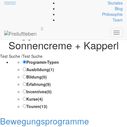
Soziales
Blog
Philosophie
Allgemeine Ausrüstung:
Team
ggf. Sonnenbrille +
Toggl
navig
Sonnencreme + Kapperl
Test Suche /Test Suche
Programm-Typen
Ausbildung
(1)
Bildung
(0)
Erfahrung
(9)
Incentives
(0)
Kurse
(4)
Touren
(13)
Bewegungsprogramme