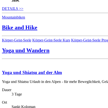
349€
DETAILS
>>
Kategorien
Mountainbiken
Bike and Hike
Kategorien
Körper-Geist-Seele
Körper-Geist-Seele Kurs
Körper-Geist-Seele Pr
Yoga und Wandern
Yoga und Shiatsu auf der Alm
Yoga und Shiatsu Urlaub in den Alpen - für mehr Beweglichkeit, Gela
Dauer
3 Tage
Ort
Sankt Koloman