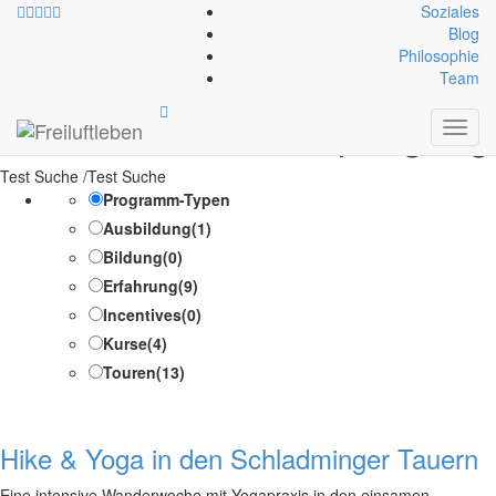
Soziales
Blog
Philosophie
Exklusiv-Leistung:
Team
Unterkunft und Verpflegung
Toggl
navig
Test Suche /Test Suche
Programm-Typen
Ausbildung
(1)
Bildung
(0)
Erfahrung
(9)
Incentives
(0)
Kurse
(4)
Touren
(13)
Hike & Yoga in den Schladminger Tauern
Eine intensive Wanderwoche mit Yogapraxis in den einsamen