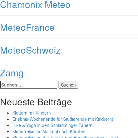
Chamonix Meteo
MeteoFrance
MeteoSchweiz
Zamg
Suche
nach:
Neueste Beiträge
Klettern mit Kindern
Erlebnis-Wochenende für Studierende mit Kind(ern)
Hike & Yoga in den Schladminger Tauern
Kletterreise ins Maltatal nach Kärnten
Kletterreise ins Salzburger und Berchtesgadener Land