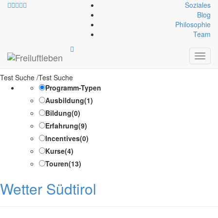
Soziales
Blog
Philosophie
Kategorien-Infoblock:
Team
National
Toggl
navig
Test Suche /Test Suche
Programm-Typen
Ausbildung
(1)
Bildung
(0)
Erfahrung
(9)
Incentives
(0)
Kurse
(4)
Touren
(13)
Wetter Südtirol