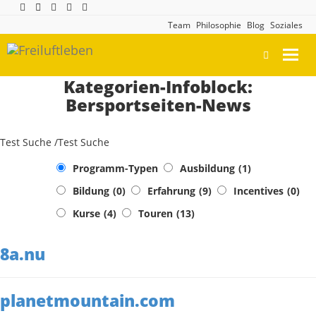
Team
Philosophie
Blog
Soziales
Toggl
navig
Kategorien-Infoblock:
Bersportseiten-News
Test Suche /Test Suche
Programm-Typen
Ausbildung
(1)
Bildung
(0)
Erfahrung
(9)
Incentives
(0)
Kurse
(4)
Touren
(13)
8a.nu
planetmountain.com