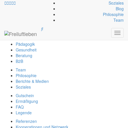
Soziales
Blog
Philosophie
info@freiluftleben.at
+43 664 64 664 23
Team
Freiluftleben
Toggl
Erlebnis
navig
Pädagogik
Gesundheit
Beratung
B2B
Team
Philosophie
Berichte & Medien
Soziales
Gutschein
Ermäßigung
FAQ
Legende
Referenzen
Kooperationen und Netzwerk