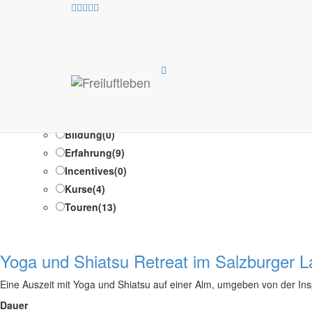
Test Suche /Test Suche
Programm-Typen
Ausbildung
(1)
Bildung
(0)
Erfahrung
(9)
Incentives
(0)
Kurse
(4)
Touren
(13)
Yoga und Shiatsu Retreat im Salzburger 
Eine Auszeit mit Yoga und Shiatsu auf einer Alm, umgeben von der Ins
Dauer