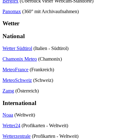
Bergfex
(Überblick vieler Webcam-Standorte)
Panomax
(360° mit Archivaufnahmen)
Wetter
National
Wetter Südtirol
(Italien - Südtirol)
Chamonix Meteo
(Chamonix)
MeteoFrance
(Frankreich)
MeteoSchweiz
(Schweiz)
Zamg
(Österreich)
International
Noaa
(Weltweit)
Wetter24
(Profikarten - Weltweit)
Wetterzentrale
(Profikarten - Weltweit)