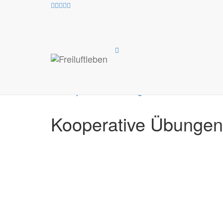
Alle
Canyoning
Klettern
Klettersteige
K
Workshops und Fortbildungen
Kooperative Übungen