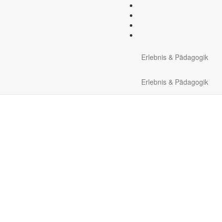
ooperative Übungen
Natur und Umwelt
Winter erle
Erlebnis & Pädagogik
Erlebnis & Pädagogik