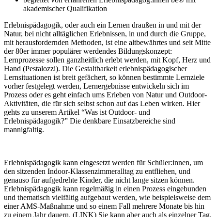
akademischer Qualifikation
Erlebnispädagogik, oder auch ein Lernen draußen in und mit der
Natur, bei nicht alltäglichen Erlebnissen, in und durch die Gruppe,
mit herausfordernden Methoden, ist eine altbewährtes und seit Mitte
der 80er immer populärer werdendes Bildungskonzept:
Lernprozesse sollen ganzheitlich erlebt werden, mit Kopf, Herz und
Hand (Pestalozzi). Die Gestaltbarkeit erlebnispädagogischer
Lernsituationen ist breit gefächert, so können bestimmte Lernziele
vorher festgelegt werden, Lernergebnisse entwickeln sich im
Prozess oder es geht einfach ums Erleben von Natur und Outdoor-
Aktivitäten, die für sich selbst schon auf das Leben wirken. Hier
gehts zu unserem Artikel “Was ist Outdoor- und
Erlebnispädagogik?” Die denkbare Einsatzbereiche sind
mannigfaltig.
Erlebnispädagogik kann eingesetzt werden für Schüler:innen, um
den sitzenden Indoor-Klassenzimmeralltag zu entfliehen, und
genauso für aufgedrehte Kinder, die nicht lange sitzen können.
Erlebnispädagogik kann regelmäßig in einen Prozess eingebunden
und thematisch vielfältig aufgebaut werden, wie beispielsweise dem
einer AMS-Maßnahme und so einem Fall mehrere Monate bis hin
zu einem Jahr dauern. (LINK) Sie kann aber auch als einzelner Tag,