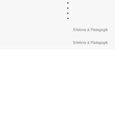
rative Übungen
Natur und Umwelt
Winter erleben
Slac
Erlebnis & Pädagogik
Erlebnis & Pädagogik