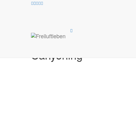
Alle
Canyoning
Klettern
Klettersteige
Koope
Workshops und Fortbildungen
Canyoning