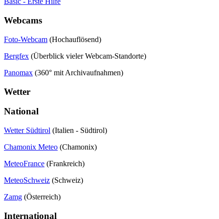
Basic - Erste Hilfe
Webcams
Foto-Webcam
(Hochauflösend)
Bergfex
(Überblick vieler Webcam-Standorte)
Panomax
(360° mit Archivaufnahmen)
Wetter
National
Wetter Südtirol
(Italien - Südtirol)
Chamonix Meteo
(Chamonix)
MeteoFrance
(Frankreich)
MeteoSchweiz
(Schweiz)
Zamg
(Österreich)
International