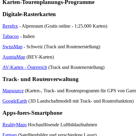
Karten-Tourenplanungs-Programme
Digitale-Rasterkarten
Bergfex
- Alpenraum (Gratis online - 1:25.000 Karten)
Tabacoo
- Italien
SwissMap
- Schweiz (Track und Routenerstellung)
AustriaMap
(BEV-Karten)
AV-Karten - Österreich
(Track und Routenerstellung)
Track- und Routenverwaltung
Mapsource
(Karten-, Track- und Routenprogramm für GPS von Garmin
GoogleEarth
(3D Landschaftmodell mit Track- und Routenfunktion)
Apps-fuers-Smartphone
RealityMaps
Hochauflösende Luftbildaufnahmen
Fatmap
(Satellitenbilder und verschiedene Layer)