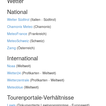
Wetter
National
Wetter Südtirol
(Italien - Südtirol)
Chamonix Meteo
(Chamonix)
MeteoFrance
(Frankreich)
MeteoSchweiz
(Schweiz)
Zamg
(Österreich)
International
Noaa
(Weltweit)
Wetter24
(Profikarten - Weltweit)
Wetterzentrale
(Profikarten - Weltweit)
Meteoblue
(Weltweit)
Tourenportale-Verhältnisse
Lawis
(Dokumentierte Lawinenereignisse - Europaweit)