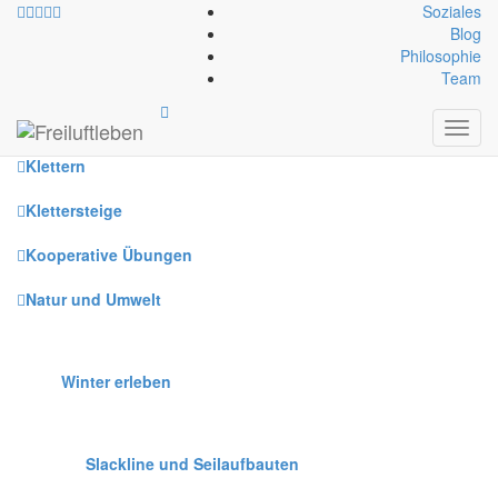
Soziales
Blog
Philosophie
Alle
Team
Canyoning
Toggl
navig
Klettern
Klettersteige
Kooperative Übungen
Natur und Umwelt
Winter erleben
Slackline und Seilaufbauten