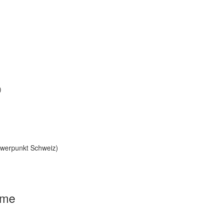
)
hwerpunkt Schweiz)
mme