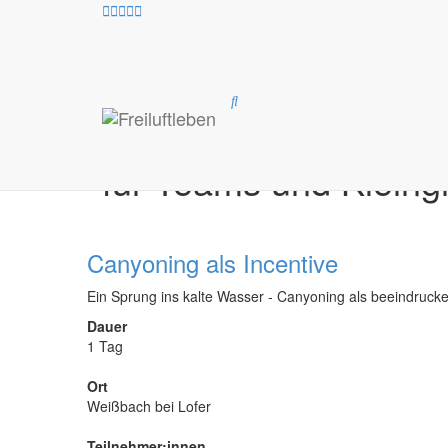
Alle
Canyoning
Klettern
Klettersteige
Koope
Workshops und Fortbildungen
für Teams und Klein
Canyoning als Incentive
Ein Sprung ins kalte Wasser - Canyoning als beeindruc
Dauer
1 Tag
Ort
Weißbach bei Lofer
Teilnehmer:innen