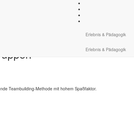
rative Übungen
Natur und Umwelt
Winter erleben
Slac
Erlebnis & Pädagogik
gruppen
Erlebnis & Pädagogik
kende Teambuilding-Methode mit hohem Spaßfaktor.