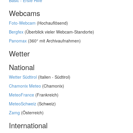
Basic - Erste Hilfe
Webcams
Foto-Webcam
(Hochauflösend)
Bergfex
(Überblick vieler Webcam-Standorte)
Panomax
(360° mit Archivaufnahmen)
Wetter
National
Wetter Südtirol
(Italien - Südtirol)
Chamonix Meteo
(Chamonix)
MeteoFrance
(Frankreich)
MeteoSchweiz
(Schweiz)
Zamg
(Österreich)
International