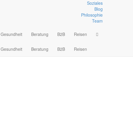
Soziales
Blog
Philosophie
Wandern
Team
ben
Slackline und Seilaufbauten
Gesundheit
Beratung
B2B
Reisen
Gesundheit
Beratung
B2B
Reisen