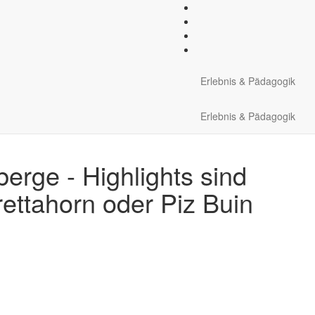
ooperative Übungen
Natur und Umwelt
Winter erle
Erlebnis & Pädagogik
Erlebnis & Pädagogik
berge - Highlights sind
rettahorn oder Piz Buin