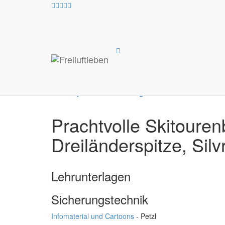
Alle
Canyoning
Klettern
Klettersteige
K
Workshops und Fortbildungen
Prachtvolle Skitouren
Dreiländerspitze, Silv
Lehrunterlagen
Sicherungstechnik
Infomaterial und Cartoons
- Petzl