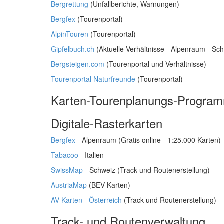
Bergrettung
(Unfallberichte, Warnungen)
Bergfex
(Tourenportal)
AlpinTouren
(Tourenportal)
Gipfelbuch.ch
(Aktuelle Verhältnisse - Alpenraum - Sc
Bergsteigen.com
(Tourenportal und Verhältnisse)
Tourenportal Naturfreunde
(Tourenportal)
Karten-Tourenplanungs-Progra
Digitale-Rasterkarten
Bergfex
- Alpenraum (Gratis online - 1:25.000 Karten)
Tabacoo
- Italien
SwissMap
- Schweiz (Track und Routenerstellung)
AustriaMap
(BEV-Karten)
AV-Karten - Österreich
(Track und Routenerstellung)
Track- und Routenverwaltung