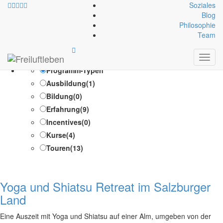
Soziales
Blog
Philosophie
Schlagwort:
shiatsu
Team
Toggl
Test Suche /Test Suche
navig
Programm-Typen
Ausbildung
(1)
Bildung
(0)
Erfahrung
(9)
Incentives
(0)
Kurse
(4)
Touren
(13)
Yoga und Shiatsu Retreat im Salzburger
Land
Eine Auszeit mit Yoga und Shiatsu auf einer Alm, umgeben von der