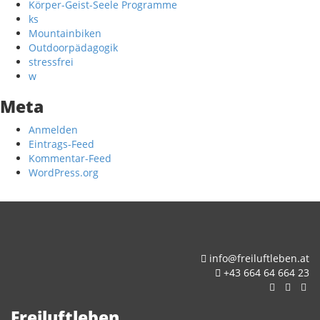
Körper-Geist-Seele Programme
ks
Mountainbiken
Outdoorpädagogik
stressfrei
w
Meta
Anmelden
Eintrags-Feed
Kommentar-Feed
WordPress.org
info@freiluftleben.at
+43 664 64 664 23
Freiluftleben