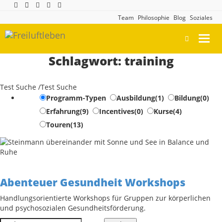
Team
Philosophie
Blog
Soziales
Toggl
navig
Schlagwort:
training
Test Suche /Test Suche
Programm-Typen
Ausbildung
(1)
Bildung
(0)
Erfahrung
(9)
Incentives
(0)
Kurse
(4)
Touren
(13)
Abenteuer Gesundheit Workshops
Handlungsorientierte Workshops für Gruppen zur körperlichen
und psychosozialen Gesundheitsförderung.