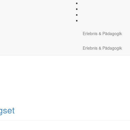
he Ausrüstung:
Steigeisen u
Erlebnis & Pädagogik
Erlebnis & Pädagogik
gset