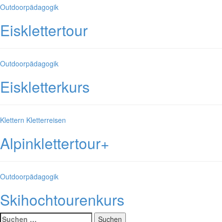
Kategorien
Outdoorpädagogik
Eisklettertour
Kategorien
Outdoorpädagogik
Eiskletterkurs
Kategorien
Klettern
Kletterreisen
Alpinklettertour+
Kategorien
Outdoorpädagogik
Skihochtourenkurs
Suche