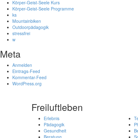
Körper-Geist-Seele Kurs
Körper-Geist-Seele Programme
ks
Mountainbiken
Outdoorpädagogik
stressfrei
w
Meta
Anmelden
Eintrags-Feed
Kommentar-Feed
WordPress.org
Freiluftleben
Erlebnis
T
Pädagogik
Ph
Gesundheit
B
Beratung
So