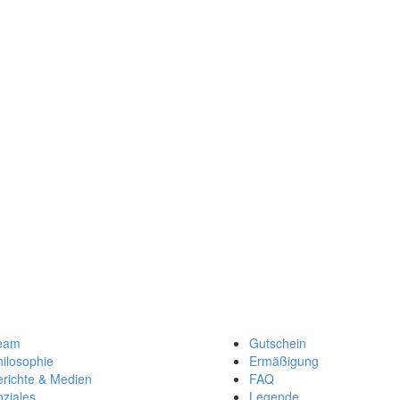
eam
Gutschein
ilosophie
Ermäßigung
erichte & Medien
FAQ
ziales
Legende