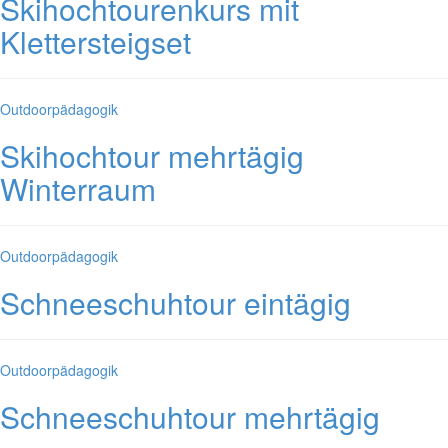
Skihochtourenkurs mit
Klettersteigset
Kategorien
Outdoorpädagogik
Skihochtour mehrtägig
Winterraum
Kategorien
Outdoorpädagogik
Schneeschuhtour eintägig
Kategorien
Outdoorpädagogik
Schneeschuhtour mehrtägig