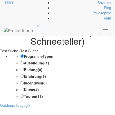
Soziales
Blog
Philosophie
Technische Ausrüstung:
Team
Teleskopskistöcke (mit
Toggl
navig
Schneeteller)
Test Suche /Test Suche
Programm-Typen
Ausbildung
(1)
Bildung
(0)
Erfahrung
(9)
Incentives
(0)
Kurse
(4)
Touren
(13)
Kategorien
Outdoorpädagogik