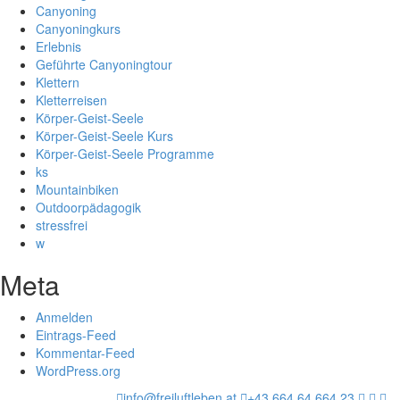
Canyoning
Canyoningkurs
Erlebnis
Geführte Canyoningtour
Klettern
Kletterreisen
Körper-Geist-Seele
Körper-Geist-Seele Kurs
Körper-Geist-Seele Programme
ks
Mountainbiken
Outdoorpädagogik
stressfrei
w
Meta
Anmelden
Eintrags-Feed
Kommentar-Feed
WordPress.org
info@freiluftleben.at
+43 664 64 664 23