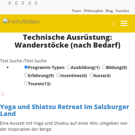
Team
Philosophie
Blog
Soziales
Toggl
navig
Technische Ausrüstung:
Wanderstöcke (nach Bedarf)
Test Suche /Test Suche
Programm-Typen
Ausbildung
(1)
Bildung
(0)
Erfahrung
(9)
Incentives
(0)
Kurse
(4)
Touren
(13)
Yoga und Shiatsu Retreat im Salzburger
Land
Eine Auszeit mit Yoga und Shiatsu auf einer Alm, umgeben von
der Inspiration der Berge.