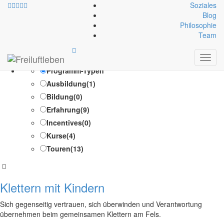
Soziales
Blog
Philosophie
Zielgruppe:
Leistung
Team
Toggl
Test Suche /Test Suche
navig
Programm-Typen
Ausbildung
(1)
Bildung
(0)
Erfahrung
(9)
Incentives
(0)
Kurse
(4)
Touren
(13)
Klettern mit Kindern
Sich gegenseitig vertrauen, sich überwinden und Verantwortung
übernehmen beim gemeinsamen Klettern am Fels.