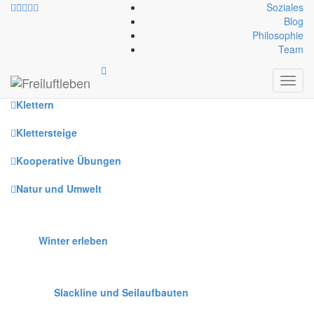
Soziales
Blog
Philosophie
Alle
Team
Canyoning
Toggl
navig
Klettern
Klettersteige
Kooperative Übungen
Natur und Umwelt
Winter erleben
Slackline und Seilaufbauten