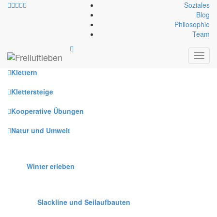
Soziales
Blog
Philosophie
Alle
Team
Canyoning
Toggl
navig
Klettern
Klettersteige
Kooperative Übungen
Natur und Umwelt
Winter erleben
Slackline und Seilaufbauten