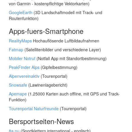
von Garmin - kostenpflichtige Vektorkarten)
GoogleEarth
(3D Landschaftmodell mit Track- und
Routenfunktion)
Apps-fuers-Smartphone
RealityMaps
Hochauflösende Luftbildaufnahmen
Fatmap
(Satellitenbilder und verschiedene Layer)
Mobiler Notruf
(Notfall App mit Standortbestimmung)
PeakFinder Alps
(Gipfelbestimmung)
Alpenvereinaktiv
(Tourenportal)
Snowsafe
(Lawinenlagebericht)
Apemape
(1.25000 Karten auch offline, mit GPS und Track-
Funktion)
Tourenportal Naturfreunde
(Tourenportal)
Bersportseiten-News
8a.nu
(Sportklettern international - englisch)