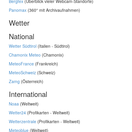
Bergfex
(Überblick vieler Webcam-Standorte)
Panomax
(360° mit Archivaufnahmen)
Wetter
National
Wetter Südtirol
(Italien - Südtirol)
Chamonix Meteo
(Chamonix)
MeteoFrance
(Frankreich)
MeteoSchweiz
(Schweiz)
Zamg
(Österreich)
International
Noaa
(Weltweit)
Wetter24
(Profikarten - Weltweit)
Wetterzentrale
(Profikarten - Weltweit)
Meteoblue
(Weltweit)