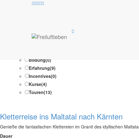
Techni
Test Suche /Test Suche
Programm-Typen
Ausbildung
(1)
Bildung
(0)
Erfahrung
(9)
Incentives
(0)
Kurse
(4)
Touren
(13)
Kletterreise ins Maltatal nach Kärnten
Genieße die fantastischen Klettereien im Granit des idyllischen Maltata
Dauer