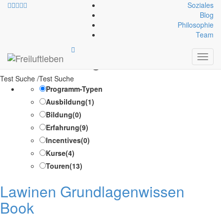
Soziales
Blog
Philosophie
Kategorien-Infoblock:
Team
Allgemein
Toggl
navig
Test Suche /Test Suche
Programm-Typen
Ausbildung
(1)
Bildung
(0)
Erfahrung
(9)
Incentives
(0)
Kurse
(4)
Touren
(13)
Lawinen Grundlagenwissen
Book