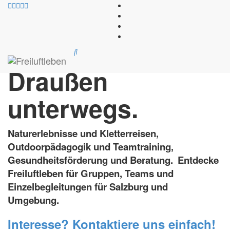
draußen an der frischen Luft
Supervision und Mediation
Schulklassenprogramme
und Institutionen
Altersstufen
Handlungsorientierte Gesundheitsförderung »
B2B - Unser Angebot für Unternehmen »
Outdoor- und Erlebnispädagogik »
Angebote für Schulklassen »
Beratung »
Team Firmen Training
Draußen
unterwegs.
Naturerlebnisse und Kletterreisen,
Outdoorpädagogik und Teamtraining,
Gesundheitsförderung und Beratung.
Entdecke
Freiluftleben für Gruppen, Teams und
Einzelbegleitungen für Salzburg und
Umgebung.
Interesse? Kontaktiere uns einfach!