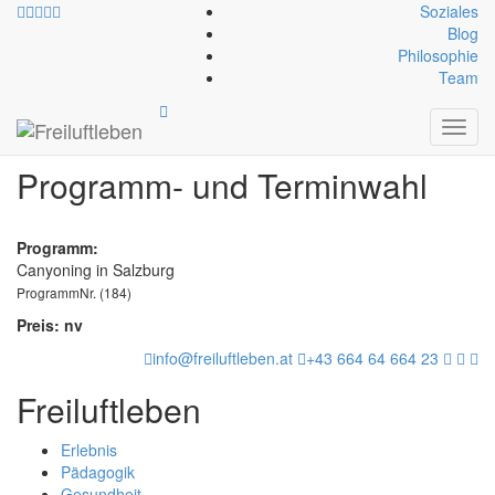
Soziales
Blog
Philosophie
Team
Anmeldung
Toggl
navig
Programm- und Terminwahl
Programm:
Canyoning in Salzburg
ProgrammNr. (184)
Preis: nv
info@freiluftleben.at
+43 664 64 664 23
Freiluftleben
Erlebnis
Pädagogik
Gesundheit