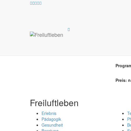
An
Pro
Progra
Preis: n
Freiluftleben
Erlebnis
T
Pädagogik
Ph
Gesundheit
B
Beratung
So