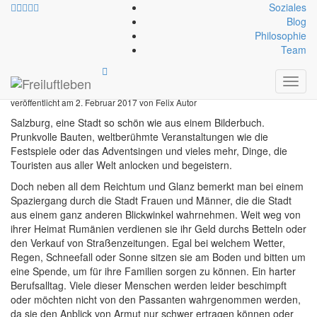
Soziales
Blog
Philosophie
Freiluftleben
»
Blog
»
Klettern mit Notreisenden
Team
Klettern mit Notreisenden
Toggl
navig
veröffentlicht am
2. Februar 2017
von
Felix Autor
Salzburg, eine Stadt so schön wie aus einem Bilderbuch.
Prunkvolle Bauten, weltberühmte Veranstaltungen wie die
Festspiele oder das Adventsingen und vieles mehr, Dinge, die
Touristen aus aller Welt anlocken und begeistern.
Doch neben all dem Reichtum und Glanz bemerkt man bei einem
Spaziergang durch die Stadt Frauen und Männer, die die Stadt
aus einem ganz anderen Blickwinkel wahrnehmen. Weit weg von
ihrer Heimat Rumänien verdienen sie ihr Geld durchs Betteln oder
den Verkauf von Straßenzeitungen. Egal bei welchem Wetter,
Regen, Schneefall oder Sonne sitzen sie am Boden und bitten um
eine Spende, um für ihre Familien sorgen zu können. Ein harter
Berufsalltag. Viele dieser Menschen werden leider beschimpft
oder möchten nicht von den Passanten wahrgenommen werden,
da sie den Anblick von Armut nur schwer ertragen können oder