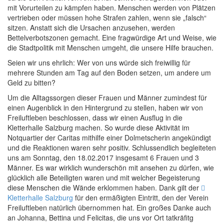
mit Vorurteilen zu kämpfen haben. Menschen werden von Plätzen
vertrieben oder müssen hohe Strafen zahlen, wenn sie „falsch“
sitzen. Anstatt sich die Ursachen anzusehen, werden
Bettelverbotszonen gemacht. Eine fragwürdige Art und Weise, wie
die Stadtpolitik mit Menschen umgeht, die unsere Hilfe brauchen.
Seien wir uns ehrlich: Wer von uns würde sich freiwillig für
mehrere Stunden am Tag auf den Boden setzen, um andere um
Geld zu bitten?
Um die Alltagssorgen dieser Frauen und Männer zumindest für
einen Augenblick in den Hintergrund zu stellen, haben wir von
Freiluftleben beschlossen, dass wir einen Ausflug in die
Kletterhalle Salzburg machen. So wurde diese Aktivität im
Notquartier der Caritas mithilfe einer Dolmetscherin angekündigt
und die Reaktionen waren sehr positiv. Schlussendlich begleiteten
uns am Sonntag, den 18.02.2017 insgesamt 6 Frauen und 3
Männer. Es war wirklich wunderschön mit ansehen zu dürfen, wie
glücklich alle Beteiligten waren und mit welcher Begeisterung
diese Menschen die Wände erklommen haben. Dank gilt der
Kletterhalle Salzburg
für den ermäßigten Eintritt, den der Verein
Freiluftleben natürlich übernommen hat. Ein großes Danke auch
an Johanna, Bettina und Felicitas, die uns vor Ort tatkräfitg