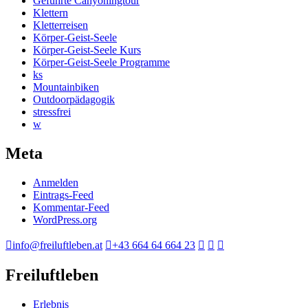
Geführte Canyoningtour
Klettern
Kletterreisen
Körper-Geist-Seele
Körper-Geist-Seele Kurs
Körper-Geist-Seele Programme
ks
Mountainbiken
Outdoorpädagogik
stressfrei
w
Meta
Anmelden
Eintrags-Feed
Kommentar-Feed
WordPress.org
info@freiluftleben.at
+43 664 64 664 23
Freiluftleben
Erlebnis