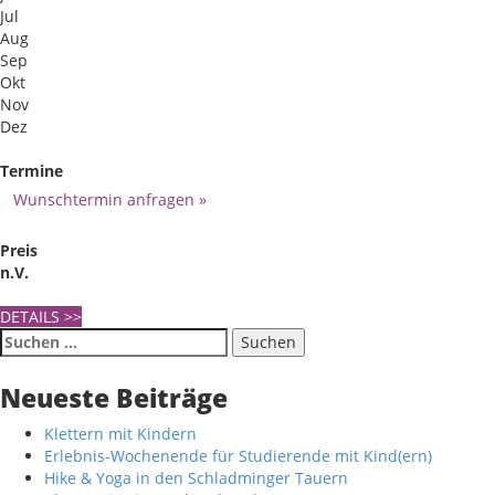
Jul
Aug
Sep
Okt
Nov
Dez
Termine
Wunschtermin anfragen »
Preis
n.V.
DETAILS
>>
Suche
nach:
Neueste Beiträge
Klettern mit Kindern
Erlebnis-Wochenende für Studierende mit Kind(ern)
Hike & Yoga in den Schladminger Tauern