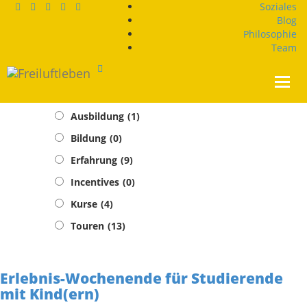
Soziales
Blog
Saison:
02-Februar
Philosophie
Team
Test Suche /Test Suche
Toggl
Programm-Typen
navig
Ausbildung
(1)
Bildung
(0)
Erfahrung
(9)
Incentives
(0)
Kurse
(4)
Touren
(13)
Erlebnis-Wochenende für Studierende
mit Kind(ern)