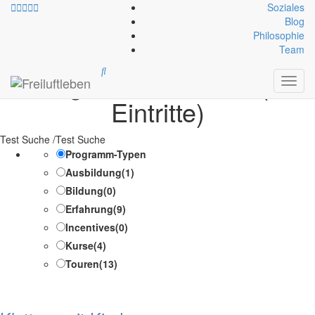
Soziales
Blog
Philosophie
Exklusiv-Leistung:
Ggf.
Team
sonstige Zusatzkosten (z.B.
Toggl
navig
Eintritte)
Test Suche /Test Suche
Programm-Typen
Ausbildung
(1)
Bildung
(0)
Erfahrung
(9)
Incentives
(0)
Kurse
(4)
Touren
(13)