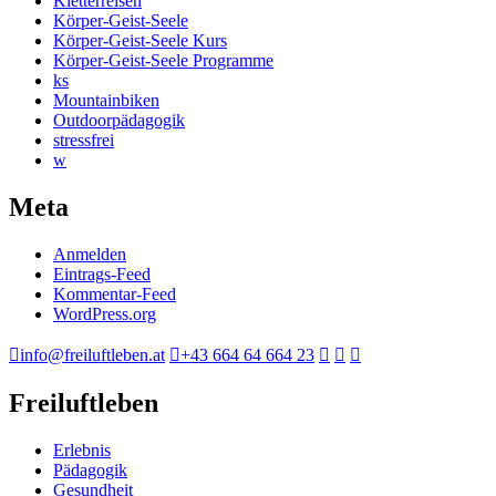
Kletterreisen
Körper-Geist-Seele
Körper-Geist-Seele Kurs
Körper-Geist-Seele Programme
ks
Mountainbiken
Outdoorpädagogik
stressfrei
w
Meta
Anmelden
Eintrags-Feed
Kommentar-Feed
WordPress.org
info@freiluftleben.at
+43 664 64 664 23
Freiluftleben
Erlebnis
Pädagogik
Gesundheit