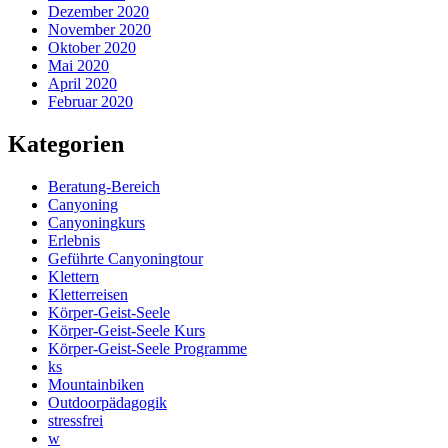
Dezember 2020
November 2020
Oktober 2020
Mai 2020
April 2020
Februar 2020
Kategorien
Beratung-Bereich
Canyoning
Canyoningkurs
Erlebnis
Geführte Canyoningtour
Klettern
Kletterreisen
Körper-Geist-Seele
Körper-Geist-Seele Kurs
Körper-Geist-Seele Programme
ks
Mountainbiken
Outdoorpädagogik
stressfrei
w