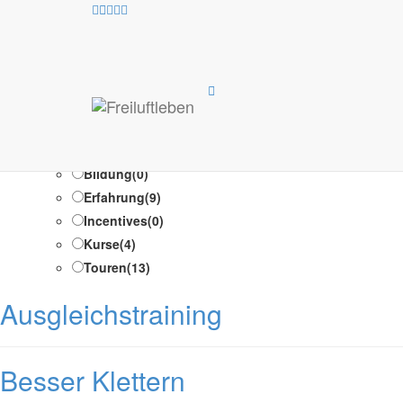
Kategorien-Infob
Test Suche /Test Suche
Programm-Typen
Ausbildung
(1)
Bildung
(0)
Erfahrung
(9)
Incentives
(0)
Kurse
(4)
Touren
(13)
Ausgleichstraining
Besser Klettern