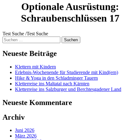
Optionale Ausrüstung:
Schraubenschlüssen 17
Test Suche /Test Suche
Suche
nach:
Neueste Beiträge
Klettern mit Kindern
Erlebnis-Wochenende für Studierende mit Kind(ern)
Hike & Yoga in den Schladminger Tauern
Kletterreise ins Maltatal nach Kärnten
Kletterreise ins Salzburger und Berchtesgadener Land
Neueste Kommentare
Archiv
Juni 2026
März 2026