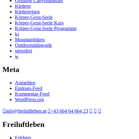
Geführte Canyoningtour
Klettern
Kletterreisen
Körper-Geist-Seele
Körper-Geist-Seele Kurs
Körper-Geist-Seele Programme
ks
Mountainbiken
Outdoorpädagogik
stressfrei
w
Meta
Anmelden
Eintrags-Feed
Kommentar-Feed
WordPress.org
info@freiluftleben.at
+43 664 64 664 23
Freiluftleben
Erlebnis