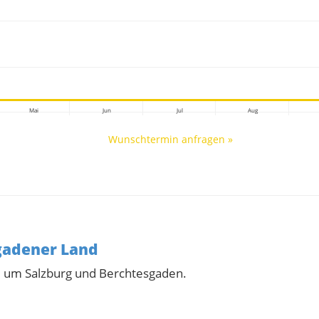
Mai
Jun
Jul
Aug
Wunschtermin anfragen »
sgadener Land
nd um Salzburg und Berchtesgaden.