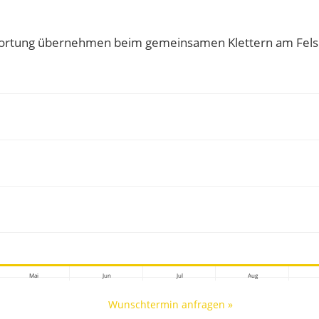
twortung übernehmen beim gemeinsamen Klettern am Fels
Mai
Jun
Jul
Aug
Wunschtermin anfragen »