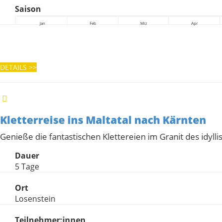
Saison
Jan
Feb
Mrz
Apr
DETAILS
>>
Kletterreise ins Maltatal nach Kärnten
Genieße die fantastischen Klettereien im Granit des idylli
Dauer
5 Tage
Ort
Losenstein
Teilnehmer:innen