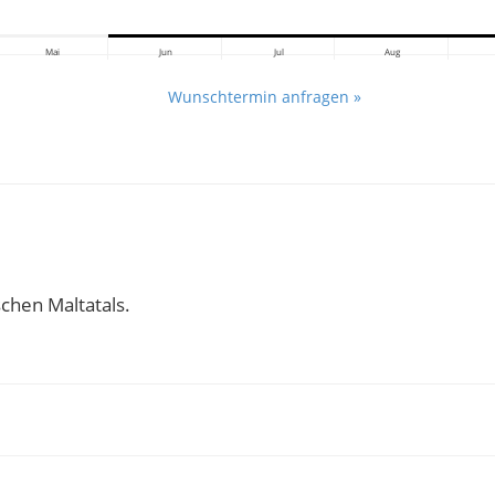
Mai
Jun
Jul
Aug
Wunschtermin anfragen »
schen Maltatals.