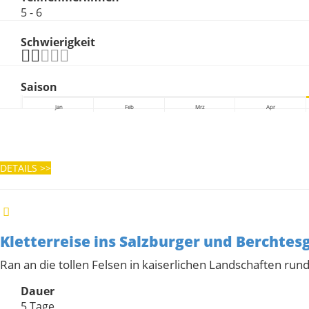
5 - 6
Schwierigkeit
Saison
Jan
Feb
Mrz
Apr
DETAILS
>>
Kletterreise ins Salzburger und Berchte
Ran an die tollen Felsen in kaiserlichen Landschaften ru
Dauer
5 Tage