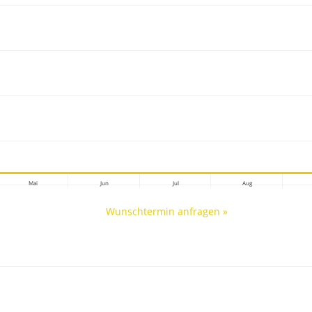
Mai
Jun
Jul
Aug
Wunschtermin anfragen »